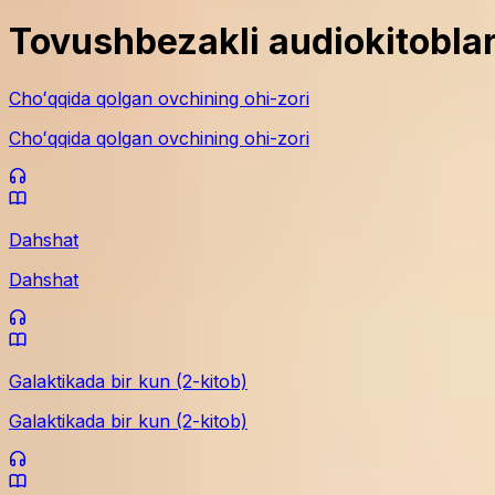
Tovushbezakli audiokitobla
Choʻqqida qolgan ovchining ohi-zori
Choʻqqida qolgan ovchining ohi-zori
Dahshat
Dahshat
Galaktikada bir kun (2-kitob)
Galaktikada bir kun (2-kitob)