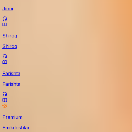
Jinni
Shiroq
Shiroq
Farishta
Farishta
Premium
Emikdoshlar