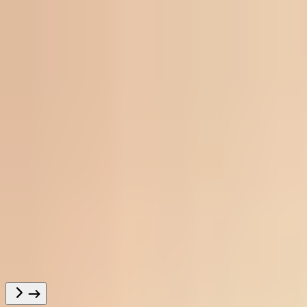
Kitob yoki muallifni izlang...
Asosiy sahifa
Toʻplamlar
Mutolaa market
Mutolaaxona
Mutolaa Premium
Nomalar
Til
O'zbekcha
Tungi rejim
Hisobga kirish
Toʻsiqsiz mutolaa qilish uchun oʻz
hisobingizga kiring
Kirish