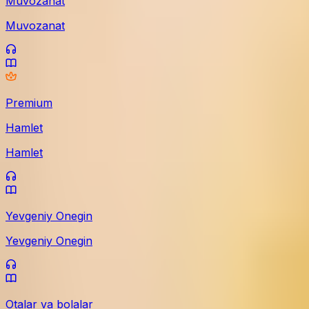
Muvozanat
Muvozanat
Premium
Hamlet
Hamlet
Yevgeniy Onegin
Yevgeniy Onegin
Otalar va bolalar