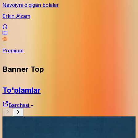
Navoiyni oʻqigan bolalar
Erkin Aʼzam
Premium
Banner Top
To'plamlar
Barchasi
1000Kitob