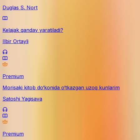
Duglas S. Nort
Kelajak qanday yaratiladi?
Ilbir Ortayli
Premium
Morisaki kitob do‘konida o‘tkazgan uzoq kunlarim
Satoshi Yagisava
Premium