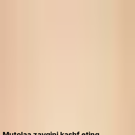
Kitob yoki muallifni izlang...
Asosiy sahifa
Toʻplamlar
Mutolaa market
Mutolaaxona
Mutolaa Premium
Nomalar
Til
O'zbekcha
Tungi rejim
Hisobga kirish
Toʻsiqsiz mutolaa qilish uchun oʻz
hisobingizga kiring
Kirish
Mutolaa zavqini kashf eting