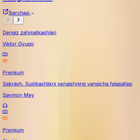
Barchasi
Dengiz zahmatkashlari
Viktor Gyugo
Premium
Sakrash. Sustkashlikni yengishning yangicha falasafasi
Saymon Mey
Premium