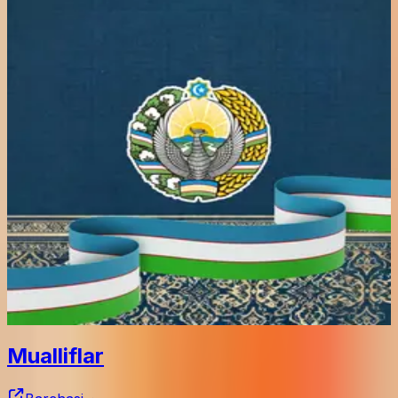
Asaxiy books
Hilol nashr
Ruhiy tarbiya
Bukhara Books
Bilig evaziga chegirma
Tovushbezakli audiokitoblar
Tirilish
Qoraqalpoq tilidagi kitoblar
Davlat xizmatchilari uchun
Mualliflar