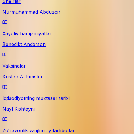
Sheʼrlar
Nurmuhammad Abduzoir
Xayoliy hamjamiyatlar
Benedikt Anderson
Vaksinalar
Kristen A. Fimster
Iqtisodiyotning muxtasar tarixi
Nayl Kishtayni
Zoʻravonlik va ijtimoiy tartibotlar