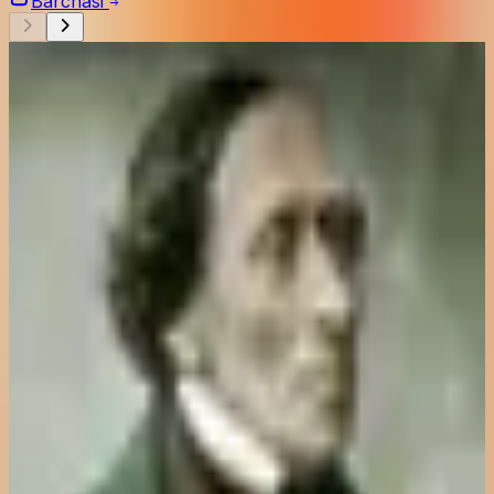
Barchasi
Xalq ogʻzaki ijodi
161 kitob
Ertak
122 kitob
Shukur Xolmirzayev
84 kitob
Anvar Obidjon
65 kitob
Malik Murodov
58 kitob
Anton Chexov