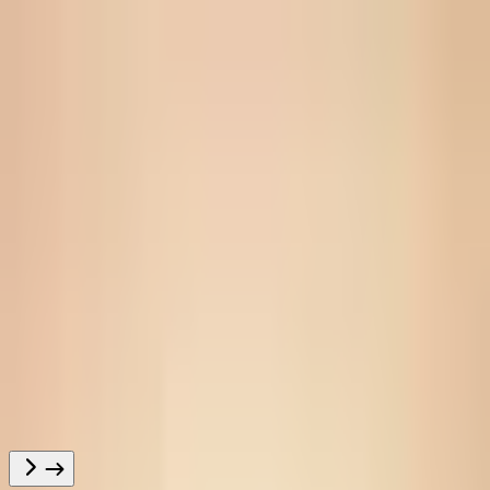
Kitap yamasa avtornı izlen' ..
Bas bet
Toplamlar
Mutolaa
marketi
Mutolaaxona
Mutolaa Premium
Namalar
Til
Qaraqalpaqsha
Tungi rejim
Esapqa kiriw
To’sıqsız oqıw ushın óz esabıńızğa
kiriń
Kiriw