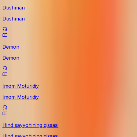
Dushman
Dushman
Demon
Demon
Imom Moturidiy
Imom Moturidiy
Hind sayyohining qissasi
Hind sayyohining qissasi