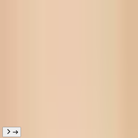
Kitap yamasa avtornı izlen' ..
Bas bet
Toplamlar
Mutolaa
marketi
Mutolaaxona
Mutolaa Premium
Namalar
Til
Qaraqalpaqsha
Tungi rejim
Esapqa kiriw
To’sıqsız oqıw ushın óz esabıńızğa
kiriń
Kiriw