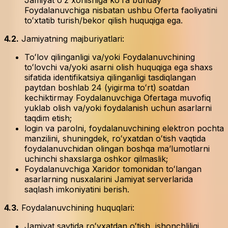
Jamiyat oʻz xohishiga koʻra bunday
Foydalanuvchiga nisbatan ushbu Oferta faoliyatini
toʻxtatib turish/bekor qilish huquqiga ega.
4.2.
Jamiyatning majburiyatlari:
Toʻlov qilinganligi va/yoki Foydalanuvchining
toʻlovchi va/yoki asarni olish huquqiga ega shaxs
sifatida identifikatsiya qilinganligi tasdiqlangan
paytdan boshlab 24 (yigirma toʻrt) soatdan
kechiktirmay Foydalanuvchiga Ofertaga muvofiq
yuklab olish va/yoki foydalanish uchun asarlarni
taqdim etish;
login va parolni, foydalanuvchining elektron pochta
manzilini, shuningdek, roʻyxatdan oʻtish vaqtida
foydalanuvchidan olingan boshqa maʼlumotlarni
uchinchi shaxslarga oshkor qilmaslik;
Foydalanuvchiga Xaridor tomonidan toʻlangan
asarlarning nusxalarini Jamiyat serverlarida
saqlash imkoniyatini berish.
4.3.
Foydalanuvchining huquqlari:
Jamiyat saytida roʻyxatdan oʻtish, ishonchliligi