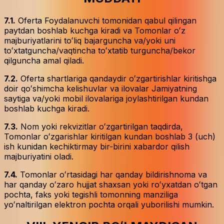
7.1.
Oferta Foydalanuvchi tomonidan qabul qilingan
paytdan boshlab kuchga kiradi va Tomonlar oʻz
majburiyatlarini toʻliq bajarguncha va/yoki uni
toʻxtatguncha/vaqtincha toʻxtatib turguncha/bekor
qilguncha amal qiladi.
7.2.
Oferta shartlariga qandaydir oʻzgartirishlar kiritishga
doir qoʻshimcha kelishuvlar va ilovalar Jamiyatning
saytiga va/yoki mobil ilovalariga joylashtirilgan kundan
boshlab kuchga kiradi.
7.3.
Nom yoki rekvizitlar oʻzgartirilgan taqdirda,
Tomonlar oʻzgarishlar kiritilgan kundan boshlab 3 (uch)
ish kunidan kechiktirmay bir-birini xabardor qilish
majburiyatini oladi.
7.4.
Tomonlar oʻrtasidagi har qanday bildirishnoma va
har qanday oʻzaro hujjat shaxsan yoki roʻyxatdan oʻtgan
pochta, faks yoki tegishli tomonning manziliga
yoʻnaltirilgan elektron pochta orqali yuborilishi mumkin.