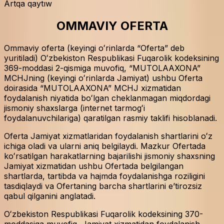
Artqa qaytıw
OMMAVIY OFERTA
Ommaviy oferta (keyingi oʻrinlarda “Oferta” deb
yuritiladi) Oʻzbekiston Respublikasi Fuqarolik kodeksining
369-moddasi 2-qismiga muvofiq, “MUTOLAAXONA”
MCHJning (keyingi oʻrinlarda Jamiyat) ushbu Oferta
doirasida “MUTOLAAXONA” MCHJ xizmatidan
foydalanish niyatida boʻlgan cheklanmagan miqdordagi
jismoniy shaxslarga (internet tarmogʻi
foydalanuvchilariga) qaratilgan rasmiy taklifi hisoblanadi.
Oferta Jamiyat xizmatlaridan foydalanish shartlarini oʻz
ichiga oladi va ularni aniq belgilaydi. Mazkur Ofertada
koʻrsatilgan harakatlarning bajarilishi jismoniy shaxsning
Jamiyat xizmatidan ushbu Ofertada belgilangan
shartlarda, tartibda va hajmda foydalanishga roziligini
tasdiqlaydi va Ofertaning barcha shartlarini eʼtirozsiz
qabul qilganini anglatadi.
Oʻzbekiston Respublikasi Fuqarolik kodeksining 370-
moddasiga muvofiq, Jamiyat xizmatidan foydalanish