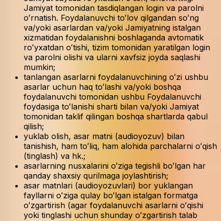
Jamiyat tomonidan tasdiqlangan login va parolni
oʻrnatish. Foydalanuvchi toʻlov qilgandan soʻng
va/yoki asarlardan va/yoki Jamiyatning istalgan
xizmatidan foydalanishni boshlaganda avtomatik
roʻyxatdan oʻtishi, tizim tomonidan yaratilgan login
va parolni olishi va ularni xavfsiz joyda saqlashi
mumkin;
tanlangan asarlarni foydalanuvchining oʻzi ushbu
asarlar uchun haq toʻlashi va/yoki boshqa
foydalanuvchi tomonidan ushbu Foydalanuvchi
foydasiga toʻlanishi sharti bilan va/yoki Jamiyat
tomonidan taklif qilingan boshqa shartlarda qabul
qilish;
yuklab olish, asar matni (audioyozuv) bilan
tanishish, ham toʻliq, ham alohida parchalarni oʻqish
(tinglash) va hk.;
asarlarning nusxalarini oʻziga tegishli boʻlgan har
qanday shaxsiy qurilmaga joylashtirish;
asar matnlari (audioyozuvlari) bor yuklangan
fayllarni oʻziga qulay boʻlgan istalgan formatga
oʻzgartirish (agar foydalanuvchi asarlarni oʻqishi
yoki tinglashi uchun shunday oʻzgartirish talab