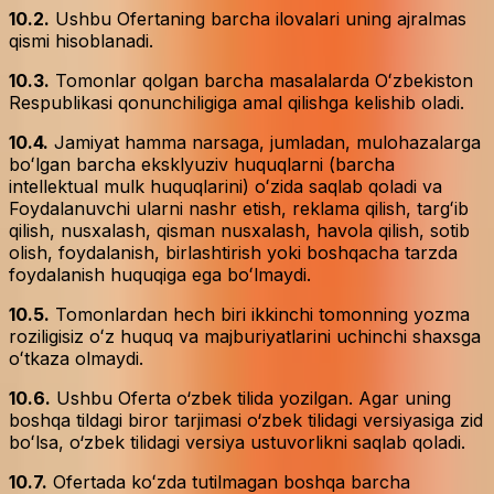
10.2.
Ushbu Ofertaning barcha ilovalari uning ajralmas
qismi hisoblanadi.
10.3.
Tomonlar qolgan barcha masalalarda Oʻzbekiston
Respublikasi qonunchiligiga amal qilishga kelishib oladi.
10.4.
Jamiyat hamma narsaga, jumladan, mulohazalarga
boʻlgan barcha eksklyuziv huquqlarni (barcha
intellektual mulk huquqlarini) oʻzida saqlab qoladi va
Foydalanuvchi ularni nashr etish, reklama qilish, targʻib
qilish, nusxalash, qisman nusxalash, havola qilish, sotib
olish, foydalanish, birlashtirish yoki boshqacha tarzda
foydalanish huquqiga ega boʻlmaydi.
10.5.
Tomonlardan hech biri ikkinchi tomonning yozma
roziligisiz oʻz huquq va majburiyatlarini uchinchi shaxsga
oʻtkaza olmaydi.
10.6.
Ushbu Oferta o‘zbek tilida yozilgan. Agar uning
boshqa tildagi biror tarjimasi o‘zbek tilidagi versiyasiga zid
boʻlsa, o‘zbek tilidagi versiya ustuvorlikni saqlab qoladi.
10.7.
Ofertada koʻzda tutilmagan boshqa barcha