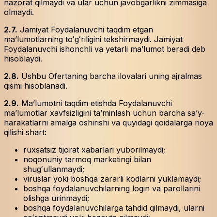
nazorat qilmaydi va ular uchun javobgarlikni zimmasiga
olmaydi.
2.7.
Jamiyat Foydalanuvchi taqdim etgan
maʼlumotlarning toʻgʻriligini tekshirmaydi. Jamiyat
Foydalanuvchi ishonchli va yetarli maʼlumot beradi deb
hisoblaydi.
2.8.
Ushbu Ofertaning barcha ilovalari uning ajralmas
qismi hisoblanadi.
2.9.
Maʼlumotni taqdim etishda Foydalanuvchi
maʼlumotlar xavfsizligini taʼminlash uchun barcha saʼy-
harakatlarni amalga oshirishi va quyidagi qoidalarga rioya
qilishi shart:
ruxsatsiz tijorat xabarlari yuborilmaydi;
noqonuniy tarmoq marketingi bilan
shugʻullanmaydi;
viruslar yoki boshqa zararli kodlarni yuklamaydi;
boshqa foydalanuvchilarning login va parollarini
olishga urinmaydi;
boshqa foydalanuvchilarga tahdid qilmaydi, ularni