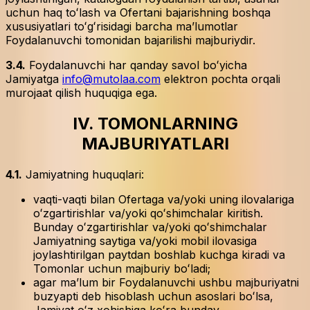
uchun haq toʻlash va Ofertani bajarishning boshqa
xususiyatlari toʻgʻrisidagi barcha maʼlumotlar
Foydalanuvchi tomonidan bajarilishi majburiydir.
3.4.
Foydalanuvchi har qanday savol boʻyicha
Jamiyatga
info@mutolaa.com
elektron pochta orqali
murojaat qilish huquqiga ega.
IV. TOMONLARNING
MAJBURIYATLARI
4.1.
Jamiyatning huquqlari:
vaqti-vaqti bilan Ofertaga va/yoki uning ilovalariga
oʻzgartirishlar va/yoki qoʻshimchalar kiritish.
Bunday oʻzgartirishlar va/yoki qoʻshimchalar
Jamiyatning saytiga va/yoki mobil ilovasiga
joylashtirilgan paytdan boshlab kuchga kiradi va
Tomonlar uchun majburiy boʻladi;
agar maʼlum bir Foydalanuvchi ushbu majburiyatni
buzyapti deb hisoblash uchun asoslari boʻlsa,