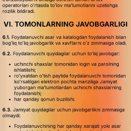
operatorlari oʻrtasida toʻlov maʼlumotlarini uzatishga
rozilik bildiradi.
VI. TOMONLARNING JAVOBGARLIGI
6.1.
Foydalanuvchi asar va katalogdan foydalanish bilan
bogʻliq toʻliq javobgarlik va xavflarni oʻz zimmasiga oladi.
6.2.
Foydalanuvchi quyidagilar uchun toʻliq javobgar:
uchinchi shaxslar tomonidan login va parolning
ishlatilishi;
roʻyxatdan oʻtish paytida foydalanuvchi tomonidan
koʻrsatilgan elektron pochta manziliga Jamiyat
yuborgan maʼlumotlardan uchinchi shaxslarning
foydalanishi;
har qanday qonun buzilishi.
6.3.
Jamiyat quyidagilar uchun javobgarlikni zimmasiga
olmaydi:
Foydalanuvchining har qanday xarajati yoki asar