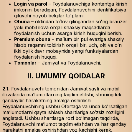
Login va parol
– Foydalanuvchiga kontentga kirish
imkonini beradigan, Foydalanuvchini identifikatsiya
qiluvchi noyob belgilar toʻplami.
Obuna
– oldindan toʻlov qilingandan soʻng brauzer
yoki mobil ilova orqali shaxsiy maqsadlarda
foydalanish uchun asarga kirish huquqini berish.
Premium obuna
– ma’lum bir pul evaziga shaxsiy
hisob raqamni toldirish orqali bir, uch, olti va oʻn
ikki oylik davr mobaynida yangi funksiyalardan
foydalanish huquqi.
Tomonlar
– Jamiyat va Foydalanuvchi.
II. UMUMIY QOIDALAR
2.1.
Foydalanuvchi tomonidan Jamiyat sayti va mobil
ilovalarida maʼlumotlarning taqdim etilishi, shuningdek,
qandaydir harakatning amalga oshirilishi
Foydalanuvchining ushbu Ofertaga va unda koʻrsatilgan
maʼlumotlarni qayta ishlash shartlariga soʻzsiz roziligini
anglatadi. Ushbu shartlarga rozi boʻlmagan taqdirda,
Foydalanuvchi maʼlumot taqdim etishdan va har qanday
harakatni amalga oshirishdan voz kechishi kerak.