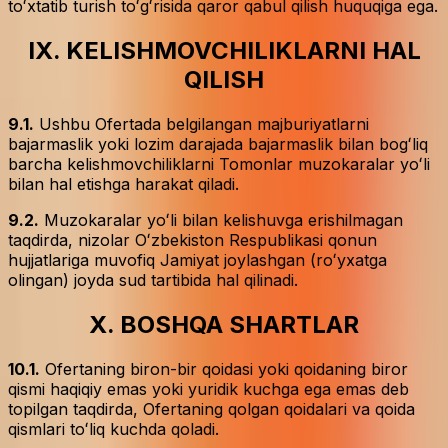
toʻxtatib turish toʻgʻrisida qaror qabul qilish huquqiga ega.
IX. KELISHMOVCHILIKLARNI HAL
QILISH
9.1.
Ushbu Ofertada belgilangan majburiyatlarni
bajarmaslik yoki lozim darajada bajarmaslik bilan bogʻliq
barcha kelishmovchiliklarni Tomonlar muzokaralar yoʻli
bilan hal etishga harakat qiladi.
9.2.
Muzokaralar yoʻli bilan kelishuvga erishilmagan
taqdirda, nizolar Oʻzbekiston Respublikasi qonun
hujjatlariga muvofiq Jamiyat joylashgan (roʻyxatga
olingan) joyda sud tartibida hal qilinadi.
X. BOSHQA SHARTLAR
10.1.
Ofertaning biron-bir qoidasi yoki qoidaning biror
qismi haqiqiy emas yoki yuridik kuchga ega emas deb
topilgan taqdirda, Ofertaning qolgan qoidalari va qoida
qismlari toʻliq kuchda qoladi.