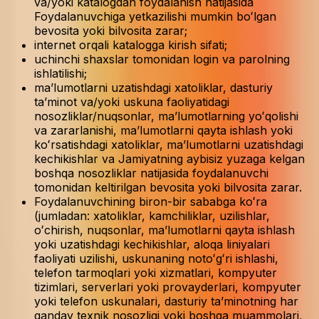
va/yoki katalogdan foydalanish natijasida
Foydalanuvchiga yetkazilishi mumkin boʻlgan
bevosita yoki bilvosita zarar;
internet orqali katalogga kirish sifati;
uchinchi shaxslar tomonidan login va parolning
ishlatilishi;
maʼlumotlarni uzatishdagi xatoliklar, dasturiy
taʼminot va/yoki uskuna faoliyatidagi
nosozliklar/nuqsonlar, maʼlumotlarning yoʻqolishi
va zararlanishi, maʼlumotlarni qayta ishlash yoki
koʻrsatishdagi xatoliklar, maʼlumotlarni uzatishdagi
kechikishlar va Jamiyatning aybisiz yuzaga kelgan
boshqa nosozliklar natijasida foydalanuvchi
tomonidan keltirilgan bevosita yoki bilvosita zarar.
Foydalanuvchining biron-bir sababga koʻra
(jumladan: xatoliklar, kamchiliklar, uzilishlar,
oʻchirish, nuqsonlar, maʼlumotlarni qayta ishlash
yoki uzatishdagi kechikishlar, aloqa liniyalari
faoliyati uzilishi, uskunaning notoʻgʻri ishlashi,
telefon tarmoqlari yoki xizmatlari, kompyuter
tizimlari, serverlari yoki provayderlari, kompyuter
yoki telefon uskunalari, dasturiy taʼminotning har
qanday texnik nosozligi yoki boshqa muammolari,