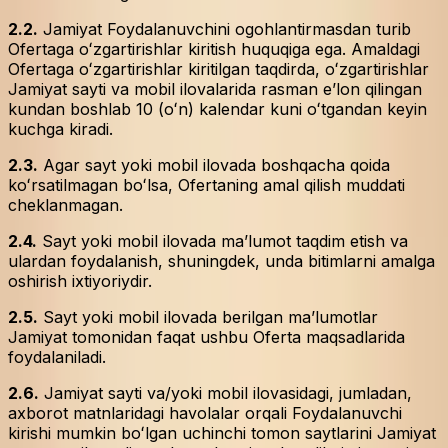
2.2.
Jamiyat Foydalanuvchini ogohlantirmasdan turib
Ofertaga oʻzgartirishlar kiritish huquqiga ega. Amaldagi
Ofertaga oʻzgartirishlar kiritilgan taqdirda, oʻzgartirishlar
Jamiyat sayti va mobil ilovalarida rasman eʼlon qilingan
kundan boshlab 10 (oʻn) kalendar kuni oʻtgandan keyin
kuchga kiradi.
2.3.
Agar sayt yoki mobil ilovada boshqacha qoida
koʻrsatilmagan boʻlsa, Ofertaning amal qilish muddati
cheklanmagan.
2.4.
Sayt yoki mobil ilovada maʼlumot taqdim etish va
ulardan foydalanish, shuningdek, unda bitimlarni amalga
oshirish ixtiyoriydir.
2.5.
Sayt yoki mobil ilovada berilgan maʼlumotlar
Jamiyat tomonidan faqat ushbu Oferta maqsadlarida
foydalaniladi.
2.6.
Jamiyat sayti va/yoki mobil ilovasidagi, jumladan,
axborot matnlaridagi havolalar orqali Foydalanuvchi
kirishi mumkin boʻlgan uchinchi tomon saytlarini Jamiyat