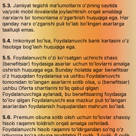
5.3.
Jamiyat tegishli maʼlumotlarni oʻzining saytida
va/yoki mobil ilovalarida joylashtirish orqali amaldagi
narxlarni bir tomonlama oʻzgartirish huquqiga ega. Har
qanday narx oʻzgarishi puli toʻlab boʻlingan asarlarga
taalluqli emas.
5.4.
Imkoniyat boʻlsa, Foydalanuvchi bank kartasini oʻz
hisobiga bogʻlash huquqiga ega.
5.5.
Foydalanuvchi oʻzi koʻrsatgan uchinchi shaxs
(benefitsiar) foydasiga asarlar uchun toʻlovlarni amalga
oshirish huquqiga ega. Bunday holatda agar benefitsiar
oʻz huquqidan foydalansa va ushbu Foydalanuvchi
tomonidan toʻlangan asarlarni sotib olsa, u (benefitsiar)
ushbu Oferta shartlarini toʻliq qabul qilgan
Foydalanuvchiga aylanadi, bu benefitsiaring foydasiga
toʻlov qilgan Foydalanuvchi esa mazkur puli toʻlangan
asarlardan foydalanish huquqlaridan mahrum boʻladi.
5.6.
Premium obuna sotib olish uchun to’lovlar shaxsiy
hisob raqamni toldirish orqali amalga oshiriladi.
Foydalanuvchi hisob raqamni to’ldirgandan so’ng o’z
ixtiyoriga ko’ra obuna muddatini (1 oylik, 3 oylik, 6 oylik,