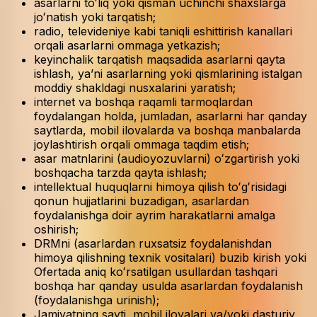
asarlarni toʻliq yoki qisman uchinchi shaxslarga
joʻnatish yoki tarqatish;
radio, televideniye kabi taniqli eshittirish kanallari
orqali asarlarni ommaga yetkazish;
keyinchalik tarqatish maqsadida asarlarni qayta
ishlash, yaʼni asarlarning yoki qismlarining istalgan
moddiy shakldagi nusxalarini yaratish;
internet va boshqa raqamli tarmoqlardan
foydalangan holda, jumladan, asarlarni har qanday
saytlarda, mobil ilovalarda va boshqa manbalarda
joylashtirish orqali ommaga taqdim etish;
asar matnlarini (audioyozuvlarni) oʻzgartirish yoki
boshqacha tarzda qayta ishlash;
intellektual huquqlarni himoya qilish toʻgʻrisidagi
qonun hujjatlarini buzadigan, asarlardan
foydalanishga doir ayrim harakatlarni amalga
oshirish;
DRMni (asarlardan ruxsatsiz foydalanishdan
himoya qilishning texnik vositalari) buzib kirish yoki
Ofertada aniq koʻrsatilgan usullardan tashqari
boshqa har qanday usulda asarlardan foydalanish
(foydalanishga urinish);
Jamiyatning sayti, mobil ilovalari va/yoki dasturiy