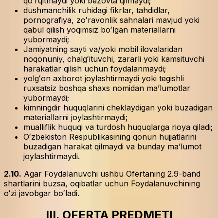
qoʻrqitmaydi yoki bezovta qilmaydi;
dushmanchilik ruhidagi fikrlar, tahdidlar,
pornografiya, zoʻravonlik sahnalari mavjud yoki
qabul qilish yoqimsiz boʻlgan materiallarni
yubormaydi;
Jamiyatning sayti va/yoki mobil ilovalaridan
noqonuniy, chalgʻituvchi, zararli yoki kamsituvchi
harakatlar qilish uchun foydalanmaydi;
yolgʻon axborot joylashtirmaydi yoki tegishli
ruxsatsiz boshqa shaxs nomidan maʼlumotlar
yubormaydi;
kimningdir huquqlarini cheklaydigan yoki buzadigan
materiallarni joylashtirmaydi;
mualliflik huquqi va turdosh huquqlarga rioya qiladi;
Oʻzbekiston Respublikasining qonun hujjatlarini
buzadigan harakat qilmaydi va bunday maʼlumot
joylashtirmaydi.
2.10.
Agar Foydalanuvchi ushbu Ofertaning 2.9-band
shartlarini buzsa, oqibatlar uchun Foydalanuvchining
oʻzi javobgar boʻladi.
III. OFERTA PREDMETI