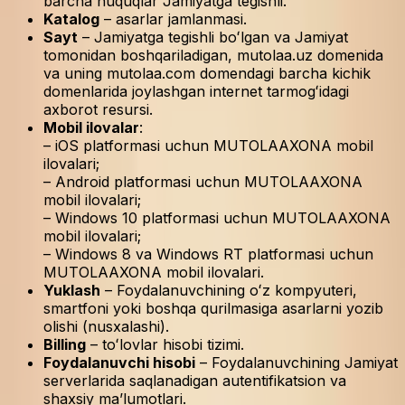
barcha huquqlar Jamiyatga tegishli.
Katalog
– asarlar jamlanmasi.
Sayt
– Jamiyatga tegishli boʻlgan va Jamiyat
tomonidan boshqariladigan, mutolaa.uz domenida
va uning mutolaa.com domendagi barcha kichik
domenlarida joylashgan internet tarmogʻidagi
axborot resursi.
Mobil ilovalar
:
– iOS platformasi uchun MUTOLAAXONA mobil
ilovalari;
– Android platformasi uchun MUTOLAAXONA
mobil ilovalari;
– Windows 10 platformasi uchun MUTOLAAXONA
mobil ilovalari;
– Windows 8 va Windows RT platformasi uchun
MUTOLAAXONA mobil ilovalari.
Yuklash
– Foydalanuvchining oʻz kompyuteri,
smartfoni yoki boshqa qurilmasiga asarlarni yozib
olishi (nusxalashi).
Billing
– toʻlovlar hisobi tizimi.
Foydalanuvchi hisobi
– Foydalanuvchining Jamiyat
serverlarida saqlanadigan autentifikatsion va
shaxsiy maʼlumotlari.