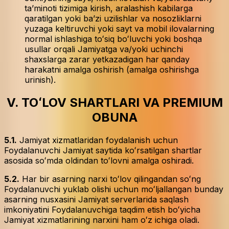
taʼminoti tizimiga kirish, aralashish kabilarga
qaratilgan yoki baʼzi uzilishlar va nosozliklarni
yuzaga keltiruvchi yoki sayt va mobil ilovalarning
normal ishlashiga toʻsiq boʻluvchi yoki boshqa
usullar orqali Jamiyatga va/yoki uchinchi
shaxslarga zarar yetkazadigan har qanday
harakatni amalga oshirish (amalga oshirishga
urinish).
V. TOʻLOV SHARTLARI VA PREMIUM
OBUNA
5.1.
Jamiyat xizmatlaridan foydalanish uchun
Foydalanuvchi Jamiyat saytida koʻrsatilgan shartlar
asosida soʻmda oldindan toʻlovni amalga oshiradi.
5.2.
Har bir asarning narxi toʻlov qilingandan soʻng
Foydalanuvchi yuklab olishi uchun moʻljallangan bunday
asarning nusxasini Jamiyat serverlarida saqlash
imkoniyatini Foydalanuvchiga taqdim etish boʻyicha
Jamiyat xizmatlarining narxini ham oʻz ichiga oladi.