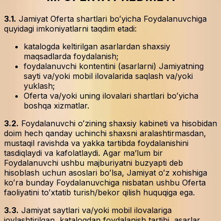
3.1.
Jamiyat Oferta shartlari boʻyicha Foydalanuvchiga
quyidagi imkoniyatlarni taqdim etadi:
katalogda keltirilgan asarlardan shaxsiy
maqsadlarda foydalanish;
foydalanuvchi kontentini (asarlarni) Jamiyatning
sayti va/yoki mobil ilovalarida saqlash va/yoki
yuklash;
Oferta va/yoki uning ilovalari shartlari boʻyicha
boshqa xizmatlar.
3.2.
Foydalanuvchi oʻzining shaxsiy kabineti va hisobidan
doim hech qanday uchinchi shaxsni aralashtirmasdan,
mustaqil ravishda va yakka tartibda foydalanishini
tasdiqlaydi va kafolatlaydi. Agar maʼlum bir
Foydalanuvchi ushbu majburiyatni buzyapti deb
hisoblash uchun asoslari boʻlsa, Jamiyat oʻz xohishiga
koʻra bunday Foydalanuvchiga nisbatan ushbu Oferta
faoliyatini toʻxtatib turish/bekor qilish huquqiga ega.
3.3.
Jamiyat saytlari va/yoki mobil ilovalariga
joylashtirilgan, katalogdan foydalanish tartibi, asarlar