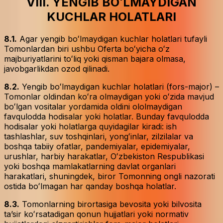
VIII. YENGIB BOʻLMAYDIGAN
KUCHLAR HOLATLARI
8.1.
Agar yengib boʻlmaydigan kuchlar holatlari tufayli
Tomonlardan biri ushbu Oferta boʻyicha oʻz
majburiyatlarini toʻliq yoki qisman bajara olmasa,
javobgarlikdan ozod qilinadi.
8.2.
Yengib boʻlmaydigan kuchlar holatlari (fors-major) –
Tomonlar oldindan koʻra olmaydigan yoki oʻzida mavjud
boʻlgan vositalar yordamida oldini ololmaydigan
favqulodda hodisalar yoki holatlar. Bunday favqulodda
hodisalar yoki holatlarga quyidagilar kiradi: ish
tashlashlar, suv toshqinlari, yongʻinlar, zilzilalar va
boshqa tabiiy ofatlar, pandemiyalar, epidemiyalar,
urushlar, harbiy harakatlar, Oʻzbekiston Respublikasi
yoki boshqa mamlakatlarning davlat organlari
harakatlari, shuningdek, biror Tomonning ongli nazorati
ostida boʻlmagan har qanday boshqa holatlar.
8.3.
Tomonlarning birortasiga bevosita yoki bilvosita
taʼsir koʻrsatadigan qonun hujjatlari yoki normativ