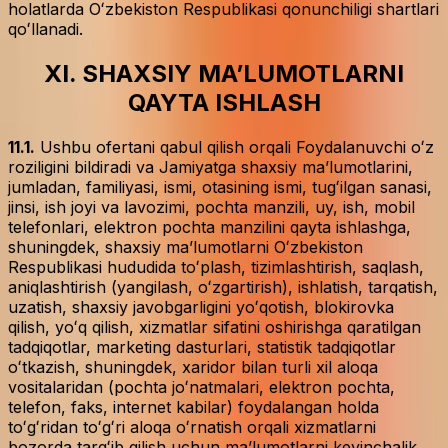
holatlarda Oʻzbekiston Respublikasi qonunchiligi shartlari
qoʻllanadi.
XI. SHAXSIY MAʼLUMOTLARNI
QAYTA ISHLASH
11.1.
Ushbu ofertani qabul qilish orqali Foydalanuvchi oʻz
roziligini bildiradi va Jamiyatga shaxsiy maʼlumotlarini,
jumladan, familiyasi, ismi, otasining ismi, tugʻilgan sanasi,
jinsi, ish joyi va lavozimi, pochta manzili, uy, ish, mobil
telefonlari, elektron pochta manzilini qayta ishlashga,
shuningdek, shaxsiy maʼlumotlarni Oʻzbekiston
Respublikasi hududida toʻplash, tizimlashtirish, saqlash,
aniqlashtirish (yangilash, oʻzgartirish), ishlatish, tarqatish,
uzatish, shaxsiy javobgarligini yoʻqotish, blokirovka
qilish, yoʻq qilish, xizmatlar sifatini oshirishga qaratilgan
tadqiqotlar, marketing dasturlari, statistik tadqiqotlar
oʻtkazish, shuningdek, xaridor bilan turli xil aloqa
vositalaridan (pochta joʻnatmalari, elektron pochta,
telefon, faks, internet kabilar) foydalangan holda
toʻgʻridan toʻgʻri aloqa oʻrnatish orqali xizmatlarni
bozorda targʻib qilish uchun maʼlumotlarni keyinchalik