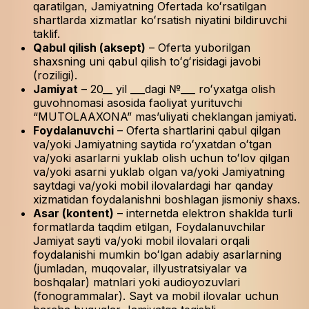
qaratilgan, Jamiyatning Ofertada koʻrsatilgan
shartlarda xizmatlar koʻrsatish niyatini bildiruvchi
taklif.
Qabul qilish (aksept)
– Oferta yuborilgan
shaxsning uni qabul qilish toʻgʻrisidagi javobi
(roziligi).
Jamiyat
– 20__ yil ___dagi №___ roʻyxatga olish
guvohnomasi asosida faoliyat yurituvchi
“MUTOLAAXONA” masʼuliyati cheklangan jamiyati.
Foydalanuvchi
– Oferta shartlarini qabul qilgan
va/yoki Jamiyatning saytida roʻyxatdan oʻtgan
va/yoki asarlarni yuklab olish uchun toʻlov qilgan
va/yoki asarni yuklab olgan va/yoki Jamiyatning
saytdagi va/yoki mobil ilovalardagi har qanday
xizmatidan foydalanishni boshlagan jismoniy shaxs.
Asar (kontent)
– internetda elektron shaklda turli
formatlarda taqdim etilgan, Foydalanuvchilar
Jamiyat sayti va/yoki mobil ilovalari orqali
foydalanishi mumkin boʻlgan adabiy asarlarning
(jumladan, muqovalar, illyustratsiyalar va
boshqalar) matnlari yoki audioyozuvlari
(fonogrammalar). Sayt va mobil ilovalar uchun