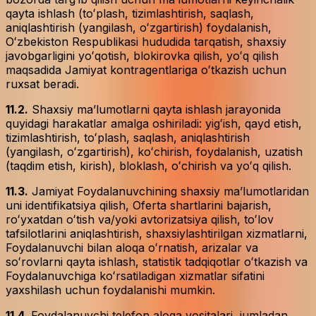
qayta ishlash (toʻplash, tizimlashtirish, saqlash,
aniqlashtirish (yangilash, oʻzgartirish) foydalanish,
Oʻzbekiston Respublikasi hududida tarqatish, shaxsiy
javobgarligini yoʻqotish, blokirovka qilish, yoʻq qilish
maqsadida Jamiyat kontragentlariga oʻtkazish uchun
ruxsat beradi.
11.2.
Shaxsiy maʼlumotlarni qayta ishlash jarayonida
quyidagi harakatlar amalga oshiriladi: yigʻish, qayd etish,
tizimlashtirish, toʻplash, saqlash, aniqlashtirish
(yangilash, oʻzgartirish), koʻchirish, foydalanish, uzatish
(taqdim etish, kirish), bloklash, oʻchirish va yoʻq qilish.
11.3.
Jamiyat Foydalanuvchining shaxsiy maʼlumotlaridan
uni identifikatsiya qilish, Oferta shartlarini bajarish,
roʻyxatdan oʻtish va/yoki avtorizatsiya qilish, toʻlov
tafsilotlarini aniqlashtirish, shaxsiylashtirilgan xizmatlarni,
Foydalanuvchi bilan aloqa oʻrnatish, arizalar va
soʻrovlarni qayta ishlash, statistik tadqiqotlar oʻtkazish va
Foydalanuvchiga koʻrsatiladigan xizmatlar sifatini
yaxshilash uchun foydalanishi mumkin.
11.4.
Foydalanuvchi telefon aloqa vositalari, jumladan,