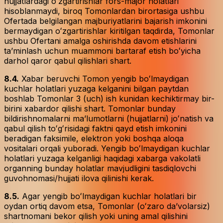
hujjatlardagi oʻzgartirishlar fors-major holatlari
hisoblanmaydi, biroq Tomonlardan birortasiga ushbu
Ofertada belgilangan majburiyatlarini bajarish imkonini
bermaydigan oʻzgartirishlar kiritilgan taqdirda, Tomonlar
ushbu Ofertani amalga oshirishda davom etishlarini
taʼminlash uchun muammoni bartaraf etish boʻyicha
darhol qaror qabul qilishlari shart.
8.4.
Xabar beruvchi Tomon yengib boʻlmaydigan
kuchlar holatlari yuzaga kelganini bilgan paytdan
boshlab Tomonlar 3 (uch) ish kunidan kechiktirmay bir-
birini xabardor qilishi shart. Tomonlar bunday
bildirishnomalarni maʼlumotlarni (hujjatlarni) joʻnatish va
qabul qilish toʻgʻrisidagi faktni qayd etish imkonini
beradigan faksimile, elektron yoki boshqa aloqa
vositalari orqali yuboradi. Yengib boʻlmaydigan kuchlar
holatlari yuzaga kelganligi haqidagi xabarga vakolatli
organning bunday holatlar mavjudligini tasdiqlovchi
guvohnomasi/hujjati ilova qilinishi kerak.
8.5.
Agar yengib boʻlmaydigan kuchlar holatlari bir
oydan ortiq davom etsa, Tomonlar (oʻzaro daʼvolarsiz)
shartnomani bekor qilish yoki uning amal qilishini