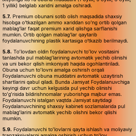
1 yillik) belgilab xaridni amalga oshiradi.
5.7.
Premium obunani sotib olish maqsadida shaxsiy
hisobga o’tkazilgan ammo xariddan so’ng ortib qolgan
mablag’lar faqat premium xarid qilishga sarflanishi
mumkin. Ortib qolgan mablag’lar qaytarib
foydalanuvchining plastik kartasiga o‘tkazib berilmaydi.
5.8.
Toʻlovdan oldin foydalanuvchi toʻlov vositasini
tanlashda pul mablagʻlarining avtomatik yechib olinishi
va uni bekor qilish imkoniyati haqida ogohlantiriladi.
Obuna uchun toʻlovni amalga oshirish orqali
Foydalanuvchi obuna muddatini avtomatik uzaytirish
shartlarini qabul qiladi. Bunda Jamiyat Foydalanuvchiga
keyingi davr uchun kelgusida pul yechib olinishi
toʻgʻrisida bildirishnomalar yuborishga majbur emas.
Foydalanuvchi istalgan vaqtda Jamiyat saytidagi
Foydalanuvchining shaxsiy kabineti sozlamalarida pul
mablagʻlarini avtomatik yechib olishni bekor qilishi
mumkin.
5.9.
Foydalanuvchi toʻlovlarni qayta ishlash va moliyaviy
tranzaksiyalarni amalga oshirish uchun toʻlov