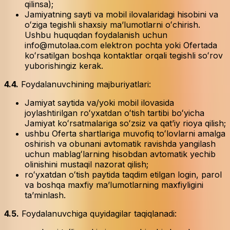
qilinsa);
Jamiyatning sayti va mobil ilovalaridagi hisobini va
oʻziga tegishli shaxsiy maʼlumotlarni oʻchirish.
Ushbu huquqdan foydalanish uchun
info@mutolaa.com elektron pochta yoki Ofertada
koʻrsatilgan boshqa kontaktlar orqali tegishli soʻrov
yuborishingiz kerak.
4.4.
Foydalanuvchining majburiyatlari:
Jamiyat saytida va/yoki mobil ilovasida
joylashtirilgan roʻyxatdan oʻtish tartibi boʻyicha
Jamiyat koʻrsatmalariga soʻzsiz va qatʼiy rioya qilish;
ushbu Oferta shartlariga muvofiq toʻlovlarni amalga
oshirish va obunani avtomatik ravishda yangilash
uchun mablagʻlarning hisobdan avtomatik yechib
olinishini mustaqil nazorat qilish;
roʻyxatdan oʻtish paytida taqdim etilgan login, parol
va boshqa maxfiy maʼlumotlarning maxfiyligini
taʼminlash.
4.5.
Foydalanuvchiga quyidagilar taqiqlanadi: