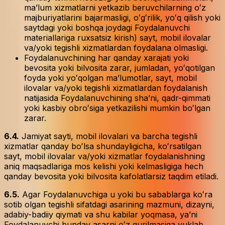
maʼlum xizmatlarni yetkazib beruvchilarning oʻz
majburiyatlarini bajarmasligi, oʻgʻrilik, yoʻq qilish yoki
saytdagi yoki boshqa joydagi Foydalanuvchi
materiallariga ruxsatsiz kirish) sayt, mobil ilovalar
va/yoki tegishli xizmatlardan foydalana olmasligi.
Foydalanuvchining har qanday xarajati yoki
bevosita yoki bilvosita zarar, jumladan, yoʻqotilgan
foyda yoki yoʻqolgan maʼlumotlar, sayt, mobil
ilovalar va/yoki tegishli xizmatlardan foydalanish
natijasida Foydalanuvchining shaʼni, qadr-qimmati
yoki kasbiy obroʻsiga yetkazilishi mumkin boʻlgan
zarar.
6.4.
Jamiyat sayti, mobil ilovalari va barcha tegishli
xizmatlar qanday boʻlsa shundayligicha, koʻrsatilgan
sayt, mobil ilovalar va/yoki xizmatlar foydalanishning
aniq maqsadlariga mos kelishi yoki kelmasligiga hech
qanday bevosita yoki bilvosita kafolatlarsiz taqdim etiladi.
6.5.
Agar Foydalanuvchiga u yoki bu sabablarga koʻra
sotib olgan tegishli sifatdagi asarining mazmuni, dizayni,
adabiy-badiiy qiymati va shu kabilar yoqmasa, yaʼni
Foydalanuvchi bunday asarni oʻz qurilmasiga yuklab