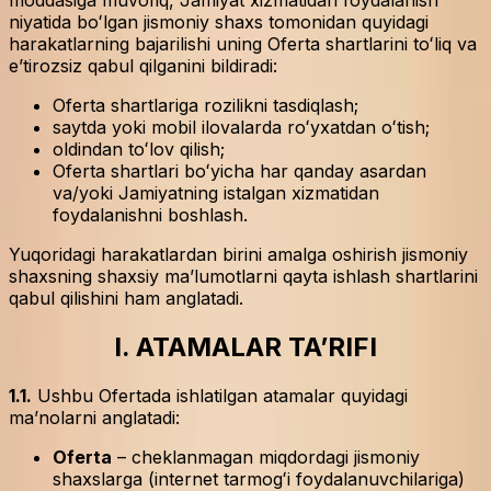
niyatida boʻlgan jismoniy shaxs tomonidan quyidagi
harakatlarning bajarilishi uning Oferta shartlarini toʻliq va
eʼtirozsiz qabul qilganini bildiradi:
Oferta shartlariga rozilikni tasdiqlash;
saytda yoki mobil ilovalarda roʻyxatdan oʻtish;
oldindan toʻlov qilish;
Oferta shartlari boʻyicha har qanday asardan
va/yoki Jamiyatning istalgan xizmatidan
foydalanishni boshlash.
Yuqoridagi harakatlardan birini amalga oshirish jismoniy
shaxsning shaxsiy maʼlumotlarni qayta ishlash shartlarini
qabul qilishini ham anglatadi.
I. ATAMALAR TAʼRIFI
1.1.
Ushbu Ofertada ishlatilgan atamalar quyidagi
maʼnolarni anglatadi:
Oferta
– cheklanmagan miqdordagi jismoniy
shaxslarga (internet tarmogʻi foydalanuvchilariga)