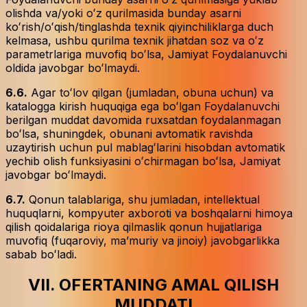
olishda va/yoki oʻz qurilmasida bunday asarni
koʻrish/oʻqish/tinglashda texnik qiyinchiliklarga duch
kelmasa, ushbu qurilma texnik jihatdan soz va oʻz
parametrlariga muvofiq boʻlsa, Jamiyat Foydalanuvchi
oldida javobgar boʻlmaydi.
6.6.
Agar toʻlov qilgan (jumladan, obuna uchun) va
katalogga kirish huquqiga ega boʻlgan Foydalanuvchi
berilgan muddat davomida ruxsatdan foydalanmagan
boʻlsa, shuningdek, obunani avtomatik ravishda
uzaytirish uchun pul mablagʻlarini hisobdan avtomatik
yechib olish funksiyasini oʻchirmagan boʻlsa, Jamiyat
javobgar boʻlmaydi.
6.7.
Qonun talablariga, shu jumladan, intellektual
huquqlarni, kompyuter axboroti va boshqalarni himoya
qilish qoidalariga rioya qilmaslik qonun hujjatlariga
muvofiq (fuqaroviy, maʼmuriy va jinoiy) javobgarlikka
sabab boʻladi.
VII. OFERTANING AMAL QILISH
MUDDATI