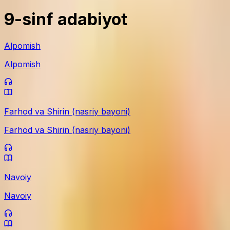
9-sinf adabiyot
Alpomish
Alpomish
Farhod va Shirin (nasriy bayoni)
Farhod va Shirin (nasriy bayoni)
Navoiy
Navoiy