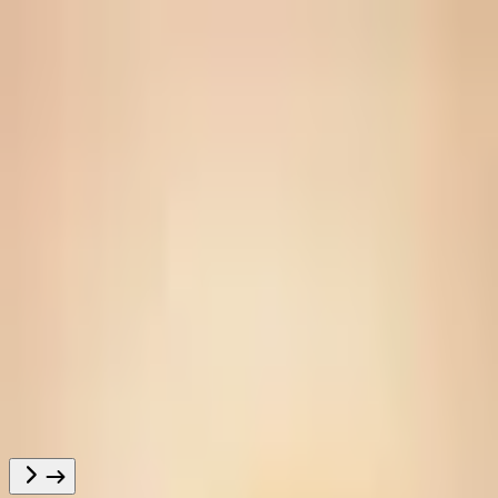
Kitob yoki muallifni izlang...
Asosiy sahifa
Toʻplamlar
Mutolaa market
Mutolaaxona
Mutolaa Premium
Nomalar
Til
O'zbekcha
Tungi rejim
Hisobga kirish
Toʻsiqsiz mutolaa qilish uchun oʻz
hisobingizga kiring
Kirish